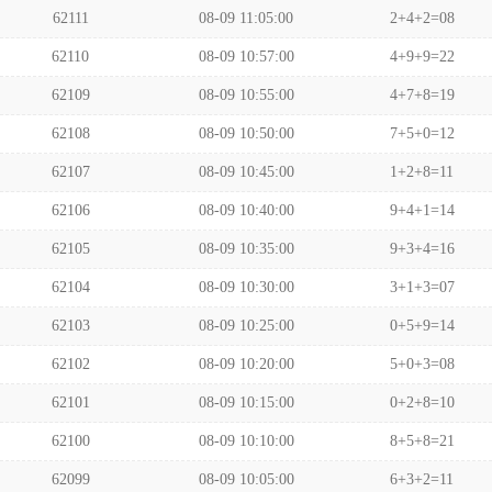
62111
08-09 11:05:00
2+4+2=08
62110
08-09 10:57:00
4+9+9=22
62109
08-09 10:55:00
4+7+8=19
62108
08-09 10:50:00
7+5+0=12
62107
08-09 10:45:00
1+2+8=11
62106
08-09 10:40:00
9+4+1=14
62105
08-09 10:35:00
9+3+4=16
62104
08-09 10:30:00
3+1+3=07
62103
08-09 10:25:00
0+5+9=14
62102
08-09 10:20:00
5+0+3=08
62101
08-09 10:15:00
0+2+8=10
62100
08-09 10:10:00
8+5+8=21
62099
08-09 10:05:00
6+3+2=11