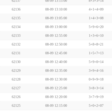
62137
08-09 13:15:00
8+3+3=14
62136
08-09 13:10:00
4+1+4=09
62135
08-09 13:05:00
1+4+3=08
62134
08-09 13:00:00
5+9+6=20
62133
08-09 12:55:00
1+3+6=10
62132
08-09 12:50:00
5+8+8=21
62131
08-09 12:45:00
1+5+7=13
62130
08-09 12:40:00
5+9+0=14
62129
08-09 12:35:00
3+9+4=16
62128
08-09 12:30:00
0+9+9=18
62127
08-09 12:25:00
3+8+3=14
62126
08-09 12:20:00
3+7+9=19
62125
08-09 12:15:00
5+0+2=07