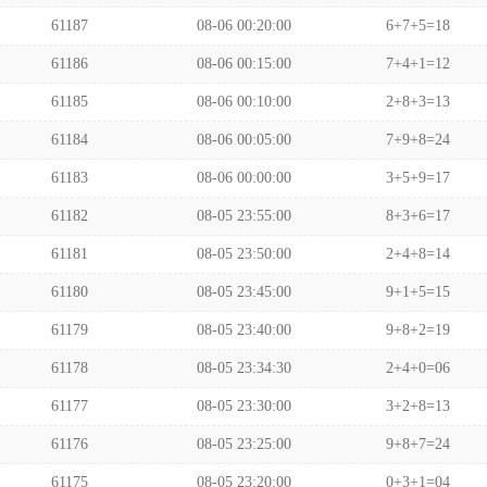
61187
08-06 00:20:00
6+7+5=18
61186
08-06 00:15:00
7+4+1=12
61185
08-06 00:10:00
2+8+3=13
61184
08-06 00:05:00
7+9+8=24
61183
08-06 00:00:00
3+5+9=17
61182
08-05 23:55:00
8+3+6=17
61181
08-05 23:50:00
2+4+8=14
61180
08-05 23:45:00
9+1+5=15
61179
08-05 23:40:00
9+8+2=19
61178
08-05 23:34:30
2+4+0=06
61177
08-05 23:30:00
3+2+8=13
61176
08-05 23:25:00
9+8+7=24
61175
08-05 23:20:00
0+3+1=04