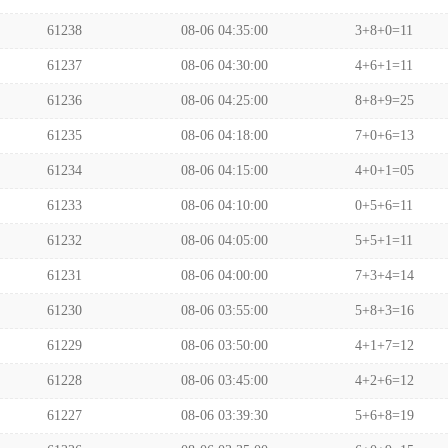
61238
08-06 04:35:00
3+8+0=11
61237
08-06 04:30:00
4+6+1=11
61236
08-06 04:25:00
8+8+9=25
61235
08-06 04:18:00
7+0+6=13
61234
08-06 04:15:00
4+0+1=05
61233
08-06 04:10:00
0+5+6=11
61232
08-06 04:05:00
5+5+1=11
61231
08-06 04:00:00
7+3+4=14
61230
08-06 03:55:00
5+8+3=16
61229
08-06 03:50:00
4+1+7=12
61228
08-06 03:45:00
4+2+6=12
61227
08-06 03:39:30
5+6+8=19