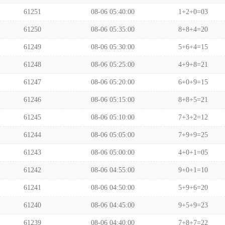
61251
08-06 05:40:00
1+2+0=03
61250
08-06 05:35:00
8+8+4=20
61249
08-06 05:30:00
5+6+4=15
61248
08-06 05:25:00
4+9+8=21
61247
08-06 05:20:00
6+0+9=15
61246
08-06 05:15:00
8+8+5=21
61245
08-06 05:10:00
7+3+2=12
61244
08-06 05:05:00
7+9+9=25
61243
08-06 05:00:00
4+0+1=05
61242
08-06 04:55:00
9+0+1=10
61241
08-06 04:50:00
5+9+6=20
61240
08-06 04:45:00
9+5+9=23
61239
08-06 04:40:00
7+8+7=22