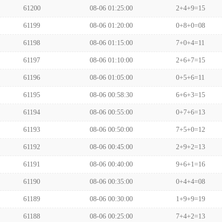
61200
08-06 01:25:00
2+4+9=15
61199
08-06 01:20:00
0+8+0=08
61198
08-06 01:15:00
7+0+4=11
61197
08-06 01:10:00
2+6+7=15
61196
08-06 01:05:00
0+5+6=11
61195
08-06 00:58:30
6+6+3=15
61194
08-06 00:55:00
0+7+6=13
61193
08-06 00:50:00
7+5+0=12
61192
08-06 00:45:00
2+9+2=13
61191
08-06 00:40:00
9+6+1=16
61190
08-06 00:35:00
0+4+4=08
61189
08-06 00:30:00
1+9+9=19
61188
08-06 00:25:00
7+4+2=13