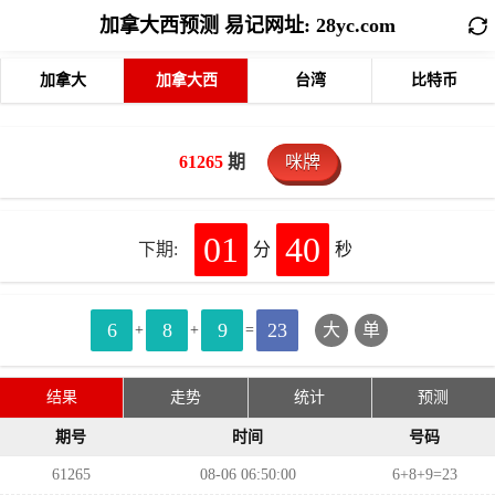
加拿大西预测 易记网址: 28yc.com
加拿大
加拿大西
台湾
比特币
61265
期
咪牌
01
40
下期:
分
秒
6
8
9
23
大
单
+
+
=
结果
走势
统计
预测
期号
时间
号码
61265
08-06 06:50:00
6+8+9=23