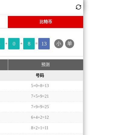
比特币
5
0
8
13
小
单
+
+
=
预测
号码
5+0+8=13
7+5+9=21
7+9+9=25
6+4+2=12
8+2+1=11