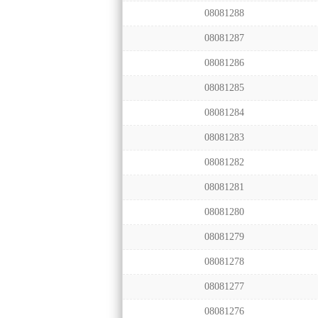
08081288
08081287
08081286
08081285
08081284
08081283
08081282
08081281
08081280
08081279
08081278
08081277
08081276