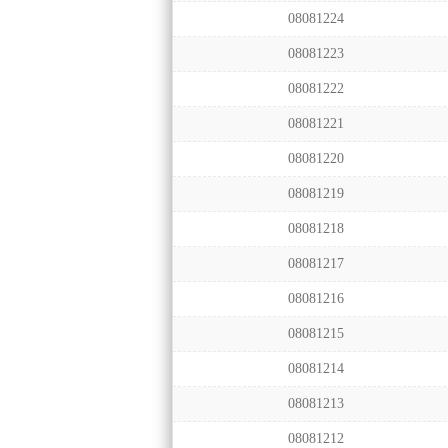
08081224
08081223
08081222
08081221
08081220
08081219
08081218
08081217
08081216
08081215
08081214
08081213
08081212