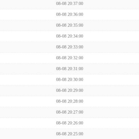
08-08 20:37:00
08-08 20:36:00
08-08 20:35:00
08-08 20:34:00
08-08 20:33:00
08-08 20:32:00
08-08 20:31:00
08-08 20:30:00
08-08 20:29:00
08-08 20:28:00
08-08 20:27:00
08-08 20:26:00
08-08 20:25:00