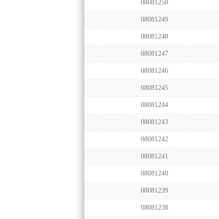
08081250
08081249
08081248
08081247
08081246
08081245
08081244
08081243
08081242
08081241
08081240
08081239
08081238