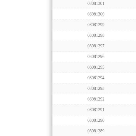
08081301
08081300
08081299
08081298
08081297
08081296
08081295
08081294
08081293
08081292
08081291
08081290
08081289