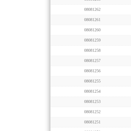
08081262
08081261
08081260
08081259
08081258
08081257
08081256
08081255
08081254
08081253
08081252
08081251