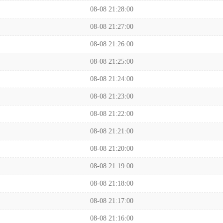
08-08 21:28:00
08-08 21:27:00
08-08 21:26:00
08-08 21:25:00
08-08 21:24:00
08-08 21:23:00
08-08 21:22:00
08-08 21:21:00
08-08 21:20:00
08-08 21:19:00
08-08 21:18:00
08-08 21:17:00
08-08 21:16:00