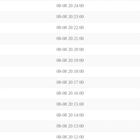
08-08 20:24:00
08-08 20:23:00
08-08 20:22:00
08-08 20:21:00
08-08 20:20:00
08-08 20:19:00
08-08 20:18:00
08-08 20:17:00
08-08 20:16:00
08-08 20:15:00
08-08 20:14:00
08-08 20:13:00
08-08 20:12:00