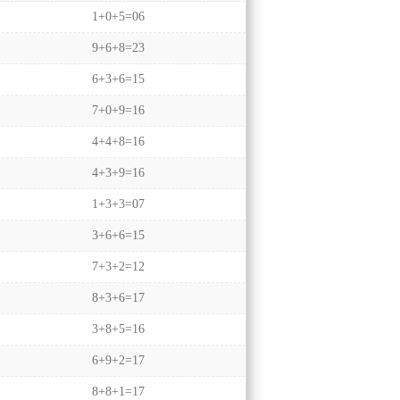
1+0+5=06
9+6+8=23
6+3+6=15
7+0+9=16
4+4+8=16
4+3+9=16
1+3+3=07
3+6+6=15
7+3+2=12
8+3+6=17
3+8+5=16
6+9+2=17
8+8+1=17