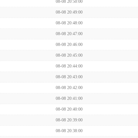
08-08 20:50:00
08-08 20:49:00
08-08 20:48:00
08-08 20:47:00
08-08 20:46:00
08-08 20:45:00
08-08 20:44:00
08-08 20:43:00
08-08 20:42:00
08-08 20:41:00
08-08 20:40:00
08-08 20:39:00
08-08 20:38:00