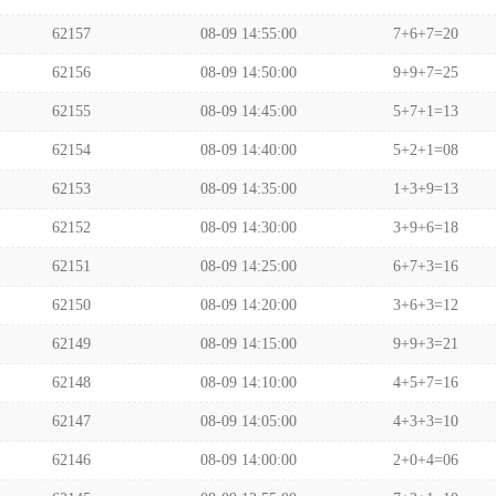
62157
08-09 14:55:00
7+6+7=20
62156
08-09 14:50:00
9+9+7=25
62155
08-09 14:45:00
5+7+1=13
62154
08-09 14:40:00
5+2+1=08
62153
08-09 14:35:00
1+3+9=13
62152
08-09 14:30:00
3+9+6=18
62151
08-09 14:25:00
6+7+3=16
62150
08-09 14:20:00
3+6+3=12
62149
08-09 14:15:00
9+9+3=21
62148
08-09 14:10:00
4+5+7=16
62147
08-09 14:05:00
4+3+3=10
62146
08-09 14:00:00
2+0+4=06