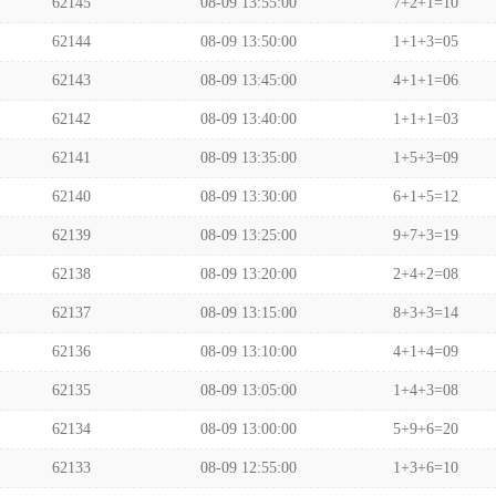
62145
08-09 13:55:00
7+2+1=10
62144
08-09 13:50:00
1+1+3=05
62143
08-09 13:45:00
4+1+1=06
62142
08-09 13:40:00
1+1+1=03
62141
08-09 13:35:00
1+5+3=09
62140
08-09 13:30:00
6+1+5=12
62139
08-09 13:25:00
9+7+3=19
62138
08-09 13:20:00
2+4+2=08
62137
08-09 13:15:00
8+3+3=14
62136
08-09 13:10:00
4+1+4=09
62135
08-09 13:05:00
1+4+3=08
62134
08-09 13:00:00
5+9+6=20
62133
08-09 12:55:00
1+3+6=10