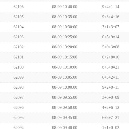
62106
08-09 10:40:00
9+4+1=14
62105
08-09 10:35:00
9+3+4=16
62104
08-09 10:30:00
3+1+3=07
62103
08-09 10:25:00
0+5+9=14
62102
08-09 10:20:00
5+0+3=08
62101
08-09 10:15:00
0+2+8=10
62100
08-09 10:10:00
8+5+8=21
62099
08-09 10:05:00
6+3+2=11
62098
08-09 10:00:00
9+2+0=11
62097
08-09 09:55:00
3+6+0=09
62096
08-09 09:50:00
4+2+6=12
62095
08-09 09:45:00
6+8+7=21
62094
08-09 09:40:00
1+1+0=02