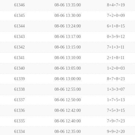
61346
08-06 13:35:00
8+4+7=19
61345
08-06 13:30:00
7+2+0=09
61344
08-06 13:24:00
6+1+8=15
61343
08-06 13:17:00
0+3+9=12
61342
08-06 13:15:00
7+1+3=11
61341
08-06 13:10:00
2+1+8=11
61340
08-06 13:05:00
1+2+0=03
61339
08-06 13:00:00
8+7+8=23
61338
08-06 12:55:00
1+3+3=07
61337
08-06 12:50:00
1+7+5=13
61336
08-06 12:42:00
7+5+3=15
61335
08-06 12:40:00
7+9+7=23
61334
08-06 12:35:00
9+9+2=20