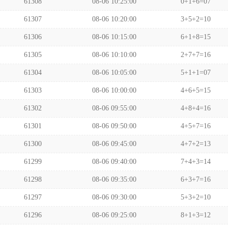
61308
08-06 10:25:00
0+1+6=07
61307
08-06 10:20:00
3+5+2=10
61306
08-06 10:15:00
6+1+8=15
61305
08-06 10:10:00
2+7+7=16
61304
08-06 10:05:00
5+1+1=07
61303
08-06 10:00:00
4+6+5=15
61302
08-06 09:55:00
4+8+4=16
61301
08-06 09:50:00
4+5+7=16
61300
08-06 09:45:00
4+7+2=13
61299
08-06 09:40:00
7+4+3=14
61298
08-06 09:35:00
6+3+7=16
61297
08-06 09:30:00
5+3+2=10
61296
08-06 09:25:00
8+1+3=12