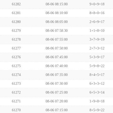
61282
08-06 08:15:00
9+0+9=18
61281
08-06 08:10:00
8+8+0=16
61280
08-06 08:05:00
2+6+9=17
61279
08-06 07:58:30
1+1+8=10
61278
08-06 07:55:00
3+7+9=19
61277
08-06 07:50:00
2+7+3=12
61276
08-06 07:45:00
5+3+9=17
61275
08-06 07:40:00
5+9+8=22
61274
08-06 07:35:00
8+4+5=17
61273
08-06 07:30:00
6+3+3=12
61272
08-06 07:25:00
6+5+3=14
61271
08-06 07:20:00
1+9+8=18
61270
08-06 07:15:00
8+5+9=22