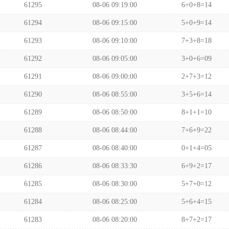
61295
08-06 09:19:00
6+0+8=14
61294
08-06 09:15:00
5+0+9=14
61293
08-06 09:10:00
7+3+8=18
61292
08-06 09:05:00
3+0+6=09
61291
08-06 09:00:00
2+7+3=12
61290
08-06 08:55:00
3+5+6=14
61289
08-06 08:50:00
8+1+1=10
61288
08-06 08:44:00
7+6+9=22
61287
08-06 08:40:00
0+1+4=05
61286
08-06 08:33:30
6+9+2=17
61285
08-06 08:30:00
5+7+0=12
61284
08-06 08:25:00
5+6+4=15
61283
08-06 08:20:00
8+7+2=17