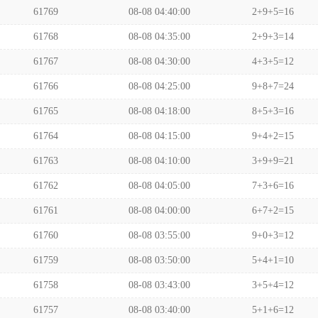
61769
08-08 04:40:00
2+9+5=16
61768
08-08 04:35:00
2+9+3=14
61767
08-08 04:30:00
4+3+5=12
61766
08-08 04:25:00
9+8+7=24
61765
08-08 04:18:00
8+5+3=16
61764
08-08 04:15:00
9+4+2=15
61763
08-08 04:10:00
3+9+9=21
61762
08-08 04:05:00
7+3+6=16
61761
08-08 04:00:00
6+7+2=15
61760
08-08 03:55:00
9+0+3=12
61759
08-08 03:50:00
5+4+1=10
61758
08-08 03:43:00
3+5+4=12
61757
08-08 03:40:00
5+1+6=12