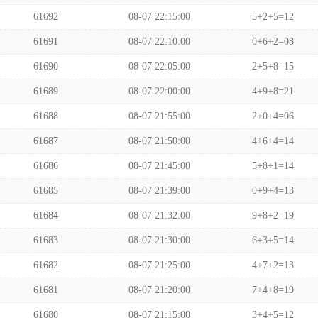
61692
08-07 22:15:00
5+2+5=12
61691
08-07 22:10:00
0+6+2=08
61690
08-07 22:05:00
2+5+8=15
61689
08-07 22:00:00
4+9+8=21
61688
08-07 21:55:00
2+0+4=06
61687
08-07 21:50:00
4+6+4=14
61686
08-07 21:45:00
5+8+1=14
61685
08-07 21:39:00
0+9+4=13
61684
08-07 21:32:00
9+8+2=19
61683
08-07 21:30:00
6+3+5=14
61682
08-07 21:25:00
4+7+2=13
61681
08-07 21:20:00
7+4+8=19
61680
08-07 21:15:00
3+4+5=12