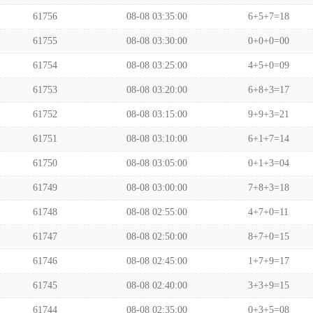
61756
08-08 03:35:00
6+5+7=18
61755
08-08 03:30:00
0+0+0=00
61754
08-08 03:25:00
4+5+0=09
61753
08-08 03:20:00
6+8+3=17
61752
08-08 03:15:00
9+9+3=21
61751
08-08 03:10:00
6+1+7=14
61750
08-08 03:05:00
0+1+3=04
61749
08-08 03:00:00
7+8+3=18
61748
08-08 02:55:00
4+7+0=11
61747
08-08 02:50:00
8+7+0=15
61746
08-08 02:45:00
1+7+9=17
61745
08-08 02:40:00
3+3+9=15
61744
08-08 02:35:00
0+3+5=08