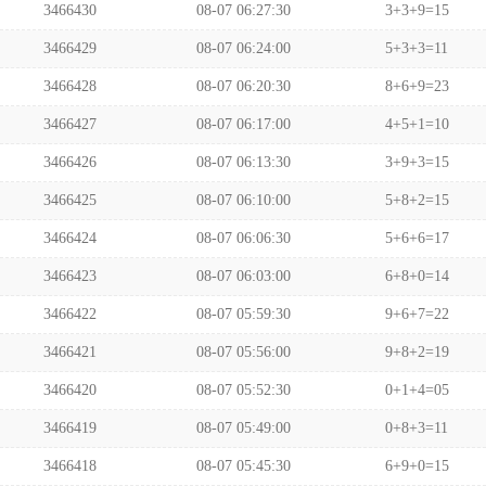
3466430
08-07 06:27:30
3+3+9=15
3466429
08-07 06:24:00
5+3+3=11
3466428
08-07 06:20:30
8+6+9=23
3466427
08-07 06:17:00
4+5+1=10
3466426
08-07 06:13:30
3+9+3=15
3466425
08-07 06:10:00
5+8+2=15
3466424
08-07 06:06:30
5+6+6=17
3466423
08-07 06:03:00
6+8+0=14
3466422
08-07 05:59:30
9+6+7=22
3466421
08-07 05:56:00
9+8+2=19
3466420
08-07 05:52:30
0+1+4=05
3466419
08-07 05:49:00
0+8+3=11
3466418
08-07 05:45:30
6+9+0=15