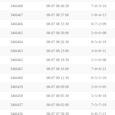
3466468
08-07 08:40:30
7+0+3=10
3466467
08-07 08:37:00
1+8+4=13
3466466
08-07 08:33:30
0+7+2=09
3466465
08-07 08:30:00
2+0+6=08
3466464
08-07 08:26:30
8+5+6=19
3466463
08-07 08:23:00
3+0+8=11
3466462
08-07 08:19:30
1+1+6=08
3466461
08-07 08:16:00
7+8+6=21
3466460
08-07 08:12:30
0+5+5=10
3466459
08-07 08:09:00
2+0+3=05
3466458
08-07 08:05:30
5+5+8=18
3466457
08-07 08:02:00
7+5+7=19
3466456
08-07 07:58:30
6+8+7=21