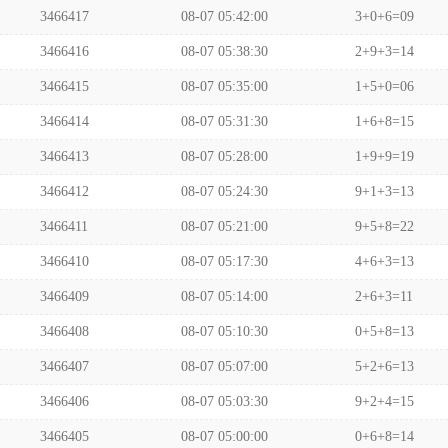
3466417
08-07 05:42:00
3+0+6=09
3466416
08-07 05:38:30
2+9+3=14
3466415
08-07 05:35:00
1+5+0=06
3466414
08-07 05:31:30
1+6+8=15
3466413
08-07 05:28:00
1+9+9=19
3466412
08-07 05:24:30
9+1+3=13
3466411
08-07 05:21:00
9+5+8=22
3466410
08-07 05:17:30
4+6+3=13
3466409
08-07 05:14:00
2+6+3=11
3466408
08-07 05:10:30
0+5+8=13
3466407
08-07 05:07:00
5+2+6=13
3466406
08-07 05:03:30
9+2+4=15
3466405
08-07 05:00:00
0+6+8=14