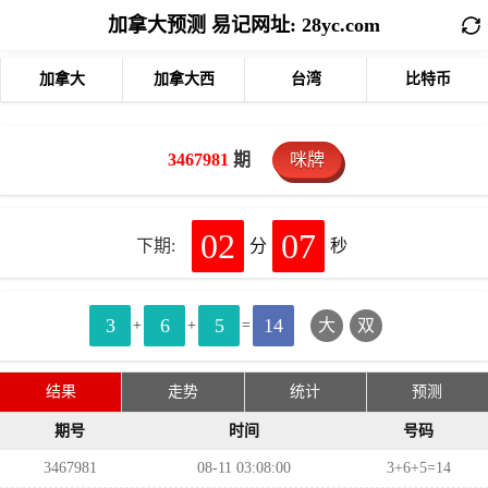
加拿大预测 易记网址: 28yc.com
加拿大
加拿大西
台湾
比特币
3467981
期
咪牌
02
07
下期:
分
秒
3
6
5
14
大
双
+
+
=
结果
走势
统计
预测
期号
时间
号码
3467981
08-11 03:08:00
3+6+5=14