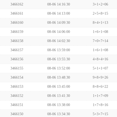
3466162
08-06 14:16:30
3+1+2=06
3466161
08-06 14:13:00
2+5+8=15
3466160
08-06 14:09:30
8+4+1=13
3466159
08-06 14:06:00
1+6+1=08
3466158
08-06 14:02:30
7+0+7=14
3466157
08-06 13:59:00
1+6+1=08
3466156
08-06 13:55:30
4+8+4=16
3466155
08-06 13:52:00
5+1+1=07
3466154
08-06 13:48:30
9+8+9=26
3466153
08-06 13:45:00
8+8+6=22
3466152
08-06 13:41:30
1+1+7=09
3466151
08-06 13:38:00
1+7+8=16
3466150
08-06 13:34:30
5+3+7=15