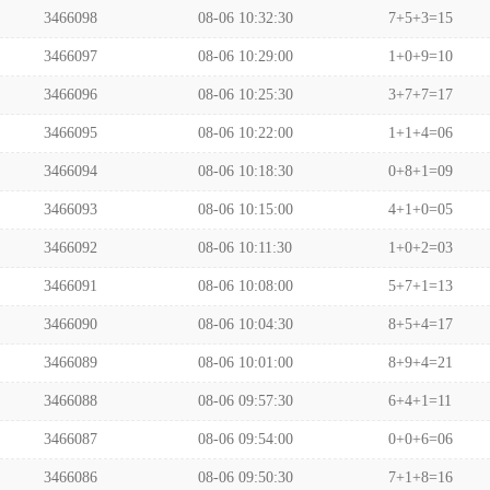
3466098
08-06 10:32:30
7+5+3=15
3466097
08-06 10:29:00
1+0+9=10
3466096
08-06 10:25:30
3+7+7=17
3466095
08-06 10:22:00
1+1+4=06
3466094
08-06 10:18:30
0+8+1=09
3466093
08-06 10:15:00
4+1+0=05
3466092
08-06 10:11:30
1+0+2=03
3466091
08-06 10:08:00
5+7+1=13
3466090
08-06 10:04:30
8+5+4=17
3466089
08-06 10:01:00
8+9+4=21
3466088
08-06 09:57:30
6+4+1=11
3466087
08-06 09:54:00
0+0+6=06
3466086
08-06 09:50:30
7+1+8=16