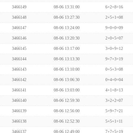
3466149
08-06 13:31:00
6+2+8=16
3466148
08-06 13:27:30
2+5+1=08
3466147
08-06 13:24:00
9+0+0=09
3466146
08-06 13:20:30
2+0+5=07
3466145
08-06 13:17:00
3+0+9=12
3466144
08-06 13:13:30
9+7+3=19
3466143
08-06 13:10:00
0+5+3=08
3466142
08-06 13:06:30
0+4+0=04
3466141
08-06 13:03:00
4+1+8=13
3466140
08-06 12:59:30
3+2+2=07
3466139
08-06 12:56:00
5+9+7=21
3466138
08-06 12:52:30
5+5+1=11
3466137
08-06 12:49:00
7+7+5=19