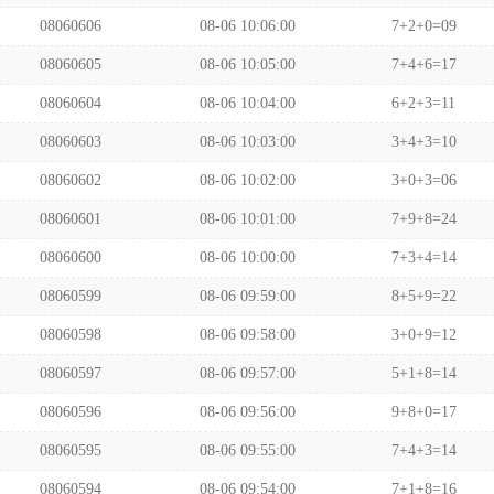
08060606
08-06 10:06:00
7+2+0=09
08060605
08-06 10:05:00
7+4+6=17
08060604
08-06 10:04:00
6+2+3=11
08060603
08-06 10:03:00
3+4+3=10
08060602
08-06 10:02:00
3+0+3=06
08060601
08-06 10:01:00
7+9+8=24
08060600
08-06 10:00:00
7+3+4=14
08060599
08-06 09:59:00
8+5+9=22
08060598
08-06 09:58:00
3+0+9=12
08060597
08-06 09:57:00
5+1+8=14
08060596
08-06 09:56:00
9+8+0=17
08060595
08-06 09:55:00
7+4+3=14
08060594
08-06 09:54:00
7+1+8=16