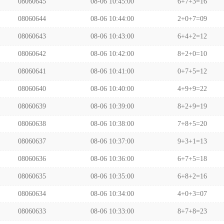
08060645
08-06 10:45:00
6+7+3=16
08060644
08-06 10:44:00
2+0+7=09
08060643
08-06 10:43:00
6+4+2=12
08060642
08-06 10:42:00
8+2+0=10
08060641
08-06 10:41:00
0+7+5=12
08060640
08-06 10:40:00
4+9+9=22
08060639
08-06 10:39:00
8+2+9=19
08060638
08-06 10:38:00
7+8+5=20
08060637
08-06 10:37:00
9+3+1=13
08060636
08-06 10:36:00
6+7+5=18
08060635
08-06 10:35:00
6+8+2=16
08060634
08-06 10:34:00
4+0+3=07
08060633
08-06 10:33:00
8+7+8=23