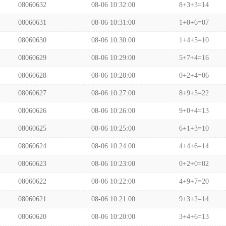
08060632
08-06 10:32:00
8+3+3=14
08060631
08-06 10:31:00
1+0+6=07
08060630
08-06 10:30:00
1+4+5=10
08060629
08-06 10:29:00
5+7+4=16
08060628
08-06 10:28:00
0+2+4=06
08060627
08-06 10:27:00
8+9+5=22
08060626
08-06 10:26:00
9+0+4=13
08060625
08-06 10:25:00
6+1+3=10
08060624
08-06 10:24:00
4+4+6=14
08060623
08-06 10:23:00
0+2+0=02
08060622
08-06 10:22:00
4+9+7=20
08060621
08-06 10:21:00
9+3+2=14
08060620
08-06 10:20:00
3+4+6=13