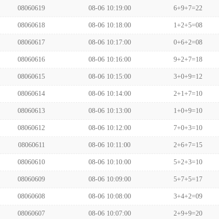
08060619
08-06 10:19:00
6+9+7=22
08060618
08-06 10:18:00
1+2+5=08
08060617
08-06 10:17:00
0+6+2=08
08060616
08-06 10:16:00
9+2+7=18
08060615
08-06 10:15:00
3+0+9=12
08060614
08-06 10:14:00
2+1+7=10
08060613
08-06 10:13:00
1+0+9=10
08060612
08-06 10:12:00
7+0+3=10
08060611
08-06 10:11:00
2+6+7=15
08060610
08-06 10:10:00
5+2+3=10
08060609
08-06 10:09:00
5+7+5=17
08060608
08-06 10:08:00
3+4+2=09
08060607
08-06 10:07:00
2+9+9=20