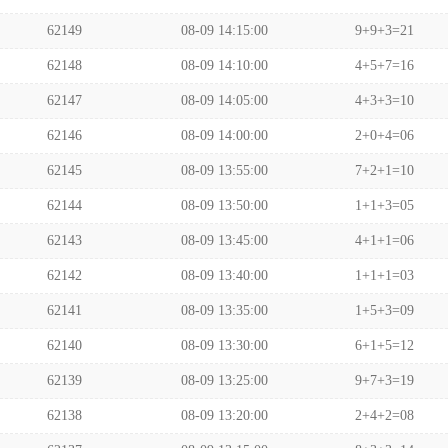
62149
08-09 14:15:00
9+9+3=21
62148
08-09 14:10:00
4+5+7=16
62147
08-09 14:05:00
4+3+3=10
62146
08-09 14:00:00
2+0+4=06
62145
08-09 13:55:00
7+2+1=10
62144
08-09 13:50:00
1+1+3=05
62143
08-09 13:45:00
4+1+1=06
62142
08-09 13:40:00
1+1+1=03
62141
08-09 13:35:00
1+5+3=09
62140
08-09 13:30:00
6+1+5=12
62139
08-09 13:25:00
9+7+3=19
62138
08-09 13:20:00
2+4+2=08